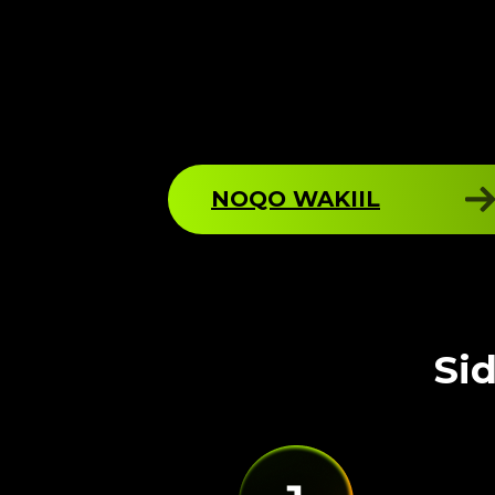
NOQO WAKIIL
Sid