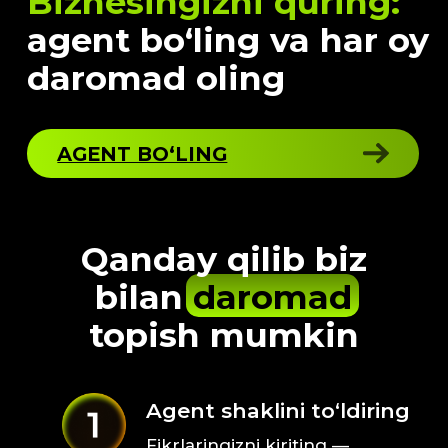
Qanday qilib biz
bilan
daromad
topish mumkin
Agent shaklini to‘ldiring
Fikrlaringizni kiriting —
ism kiritish shart emas
Global platformaning
bir qismiga aylaning
Mijozlarni taklif qiling va o‘z
tarmog‘ingizni yarating
Komissiyangizdan
bahra oling