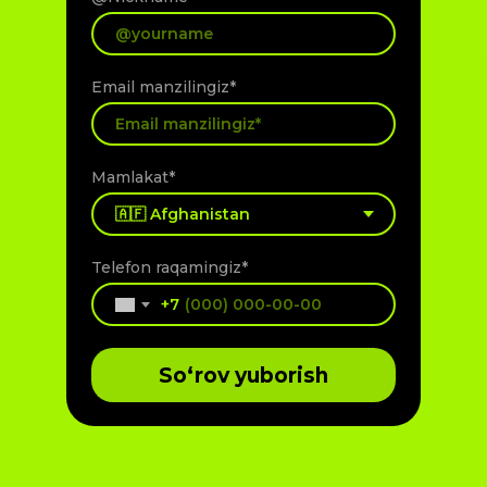
Email manzilingiz*
Mamlakat*
Telefon raqamingiz*
+7
So‘rov yuborish