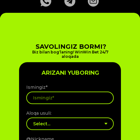
SAVOLINGIZ BORMI?
Biz bilan bog‘laning! WinWin Bet 24/7
aloqada
ARIZANI YUBORING
Ismingiz*
Aloqa usuli:
@Nickname