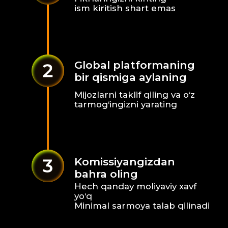
Hech qanday moliyaviy xavf
yo‘q
Minimal sarmoya talab qilinadi
Biz
kimmiz
WinWinBet
— bu sport va
ko‘ngilochar sohada, shu jumladan
jonli tadbirlarda, dunyoning
yetakchi brendlaridan biridir.
Bizning maqsadimiz —
mijozlarimizga eng qulay va eng
yaxshi tajribani taqdim etish.
Agentlar
tarmog‘i
15+ mamlakat
Ishonchli brend