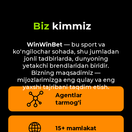
AGENT BO‘LING
Biz nimani
taklif
qilamiz
Cheksiz daromad
Cheklanmagan daromad va
komissiya olish imkoniyati
Tez to‘lovlar
Tezkor to‘lovlar sizga qulay
va muammosiz daromad
kafolatlaydi
Anonim ishlang