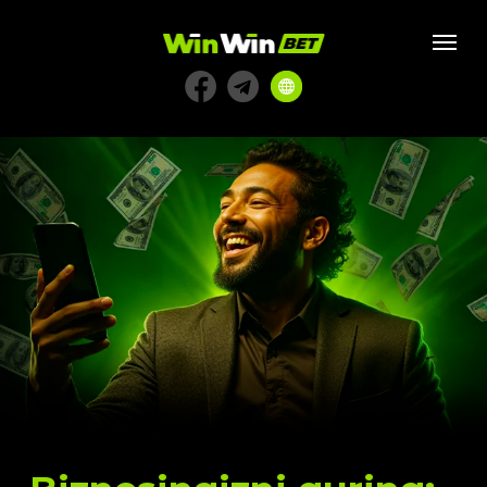
Biznesingizni quring:
agent bo‘ling va har oy
daromad oling
AGENT BO‘LING