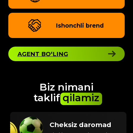
Barcha tranzaksiyalar
xavfsizligini ta’minlaymiz
Ko‘proq toping
Yangi agentlarni jalb qiling va
ko‘proq komissiya oling
Eng yaxshi
mahsulotni targ‘ib
qiling
Auditoriyangiz yoqtiradigan
yuqori sifatli taklif
Qo‘llab-quvvatlovchi
menejer
Jarayonlarni sozlashda yordam
beradigan shaxsiy menejer
AGENT BO‘LING